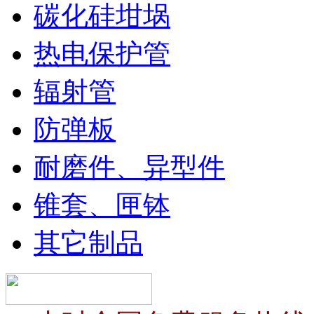
碳化硅坩埚
热电保护管
辐射管
防弹板
耐磨件、异型件
锥套、匣钵
其它制品