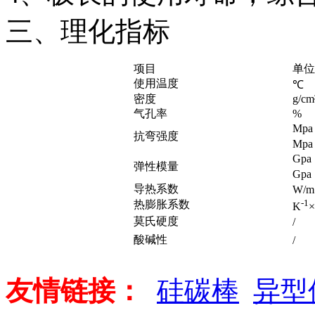
三、理化指标
项目
单位 
使用温度
℃
密度
g/cm
气孔率
%
Mpa
抗弯强度
Mpa
Gpa
弹性模量
Gpa
导热系数
W/m
-1
热膨胀系数
K
×
莫氏硬度
/
酸碱性
/
友情链接：
硅碳棒
异型