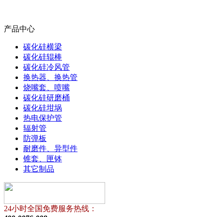
产品中心
碳化硅横梁
碳化硅辊棒
碳化硅冷风管
换热器、换热管
烧嘴套、喷嘴
碳化硅研磨桶
碳化硅坩埚
热电保护管
辐射管
防弹板
耐磨件、异型件
锥套、匣钵
其它制品
24小时全国免费服务热线：