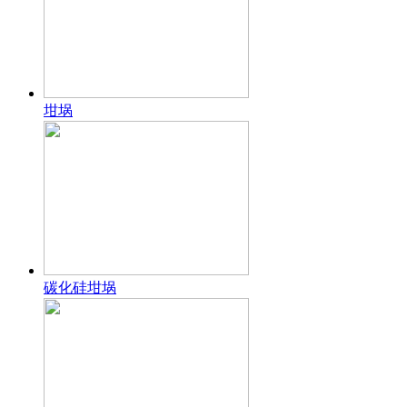
坩埚
碳化硅坩埚