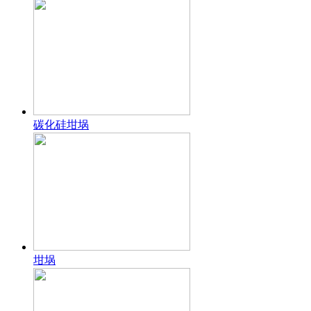
碳化硅坩埚
坩埚