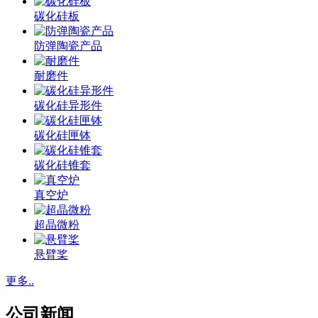
碳化硅板
防弹陶瓷产品
耐磨件
碳化硅异形件
碳化硅匣钵
碳化硅锥套
真空炉
超晶微粉
悬臂桨
更多..
公司新闻