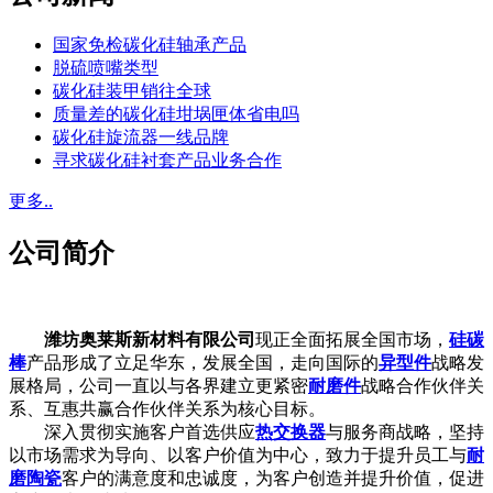
国家免检碳化硅轴承产品
脱硫喷嘴类型
碳化硅装甲销往全球
质量差的碳化硅坩埚匣体省电吗
碳化硅旋流器一线品牌
寻求碳化硅衬套产品业务合作
更多..
公司简介
潍坊奥莱斯新材料有限公司
现正全面拓展全国市场，
硅碳
棒
产品形成了立足华东，发展全国，走向国际的
异型件
战略发
展格局，公司一直以与各界建立更紧密
耐磨件
战略合作伙伴关
系、互惠共赢合作伙伴关系为核心目标。
深入贯彻实施客户首选供应
热交换器
与服务商战略，坚持
以市场需求为导向、以客户价值为中心，致力于提升员工与
耐
磨陶瓷
客户的满意度和忠诚度，为客户创造并提升价值，促进