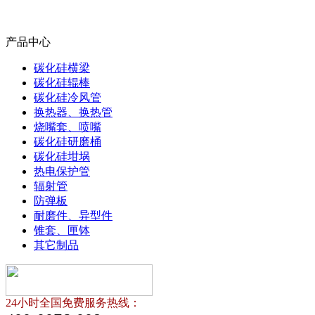
产品中心
碳化硅横梁
碳化硅辊棒
碳化硅冷风管
换热器、换热管
烧嘴套、喷嘴
碳化硅研磨桶
碳化硅坩埚
热电保护管
辐射管
防弹板
耐磨件、异型件
锥套、匣钵
其它制品
24小时全国免费服务热线：