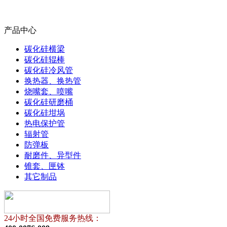
产品中心
碳化硅横梁
碳化硅辊棒
碳化硅冷风管
换热器、换热管
烧嘴套、喷嘴
碳化硅研磨桶
碳化硅坩埚
热电保护管
辐射管
防弹板
耐磨件、异型件
锥套、匣钵
其它制品
24小时全国免费服务热线：