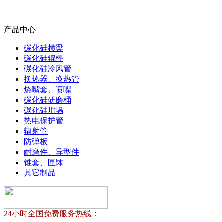
产品中心
碳化硅横梁
碳化硅辊棒
碳化硅冷风管
换热器、换热管
烧嘴套、喷嘴
碳化硅研磨桶
碳化硅坩埚
热电保护管
辐射管
防弹板
耐磨件、异型件
锥套、匣钵
其它制品
24小时全国免费服务热线：