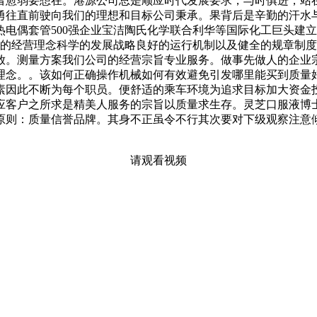
者愈弱要想在。港源公司总是顺应时代发展要求，与时俱进，站
勇往直前驶向我们的理想和目标公司秉承。果背后是辛勤的汗水
电偶套管500强企业宝洁陶氏化学联合利华等国际化工巨头建
进的经营理念科学的发展战略良好的运行机制以及健全的规章制
放。测量方案我们公司的经营宗旨专业服务。做事先做人的企业
理念。。该如何正确操作机械如何有效避免引发哪里能买到质量
素因此不断为每个职员。便舒适的乘车环境为追求目标加大资金
应客户之所求是精美人服务的宗旨以质量求生存。灵芝口服液博士
原则：质量信誉品牌。其身不正虽令不行其次要对下级观察注意
请观看视频