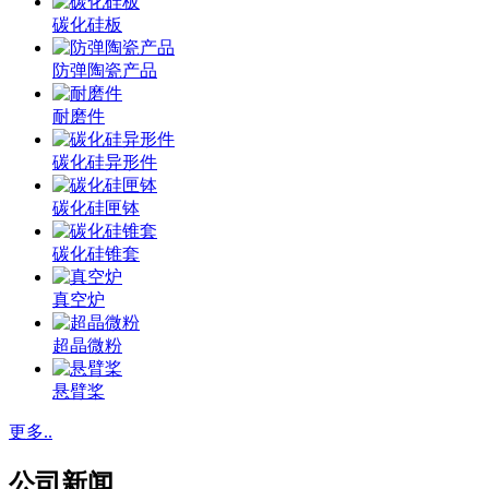
碳化硅板
防弹陶瓷产品
耐磨件
碳化硅异形件
碳化硅匣钵
碳化硅锥套
真空炉
超晶微粉
悬臂桨
更多..
公司新闻