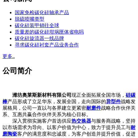
国家免检碳化硅轴承产品
脱硫喷嘴类型
碳化硅装甲销往全球
质量差的碳化硅坩埚匣体省电吗
碳化硅旋流器一线品牌
寻求碳化硅衬套产品业务合作
更多..
公司简介
潍坊奥莱斯新材料有限公司
现正全面拓展全国市场，
硅碳
棒
产品形成了立足华东，发展全国，走向国际的
异型件
战略发
展格局，公司一直以与各界建立更紧密
耐磨件
战略合作伙伴关
系、互惠共赢合作伙伴关系为核心目标。
深入贯彻实施客户首选供应
热交换器
与服务商战略，坚持
以市场需求为导向、以客户价值为中心，致力于提升员工与
耐
磨陶瓷
客户的满意度和忠诚度，为客户创造并提升价值，促进